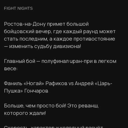
Больше, чем просто бой! Это реванш,
которого ждали!
Скорость, характер и холодный расчёт
Фаниля Рафикова против тяжёлой
артиллерии Андрея Гончарова, чьи удары
способны закончить поединок в любую
секунду. На кону не только личные счёты,
но и путёвка в финал гран-при!
1/4 гран-при в полутяжелом весе:
Михаил Колобегов vs Армен Петросян
Руслан Белхароев vs Ризван Абдурахманов
24 апреля, 18:00
Ростов-на-Дону, Дворец спорта
Больше эксклюзива