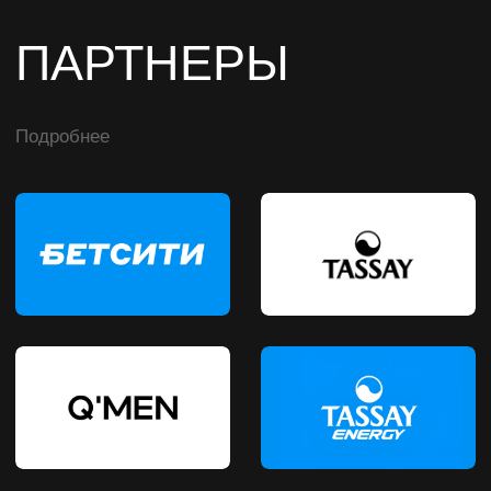
События
Бойцы
Гран-при
Партнеры
Турниры
Трансляции
О промоушене
Фото
Команда
Билеты
титульный партнер
социальные сети
БЕТСИТИ Fight Nights 139