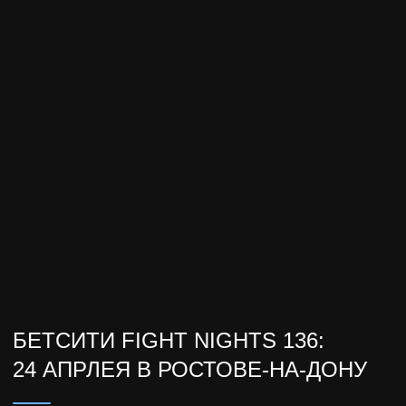
БЕТСИТИ FIGHT NIGHTS 136:
24 АПРЛЕЯ В РОСТОВЕ-НА-ДОНУ
FIGHT NIGHTS
Ростов-на-Дону примет большой
бойцовский вечер, где каждый раунд может
стать последним, а каждое противостояние
— изменить судьбу дивизиона!
Главный бой — полуфинал uран-при в легком
весе:
Фаниль «Ногай» Рафиков vs Андрей «Царь-
Пушка» Гончаров