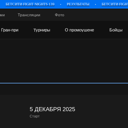
БЕТСИТИ FIGHT NIGHTS 139
РЕЗУЛЬТАТЫ
БЕТСИТИ FIGHT N
сми
Трансляции
Фото
сми
Трансляции
Фото
Турниры
Гран-при
О промоушене
Бойцы
Турниры
Гран-при
О промоушене
Бойцы
5 ДЕКАБРЯ 2025
Старт