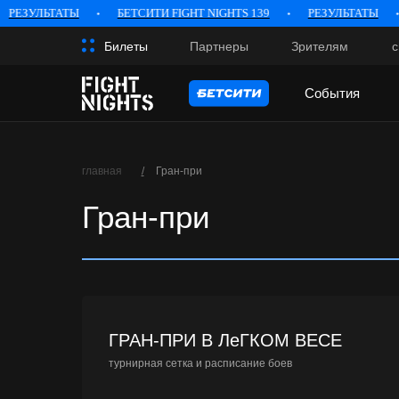
ЕЗУЛЬТАТЫ
БЕТСИТИ FIGHT NIGHTS 139
РЕЗУЛЬТАТЫ
Билеты
Партнеры
Зрителям
Билеты
Партнеры
Зрителям
События
События
главная
/
Гран-при
Гран-при
ГРАН-ПРИ В ЛеГКОМ ВЕСЕ
турнирная сетка и расписание боев