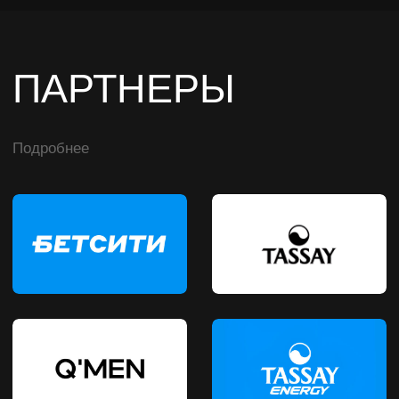
События
Бойцы
Гран-при
Партнеры
Турниры
Трансляции
О промоушене
Фото
Команда
Билеты
титульный партнер
социальные сети