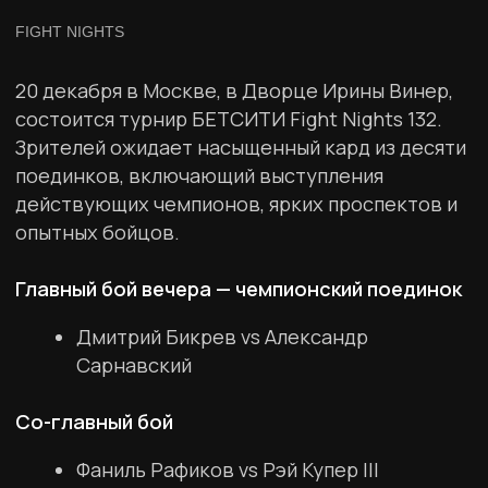
Со-главный бой
Фаниль Рафиков vs Рэй Купер III
Основной кард
Тамерлан Ашаханов vs Александр Нилов
Владимир Петренко vs Шамиль
Магомедов
Гаджимурад Магомедов vs Евгений
Бондарев
Рафаэль Намазов vs Олег Николаев
Руслан Белхароев vs Гайдарбек Алиев
Роман Штырин vs Дмитрий Васенёв
Элберт Боков vs Ратибор Ященко
Эльдар Тагиров vs Савелий
Солдатенков
Дата:
20 декабря
Время:
17:00
Место:
Дворец Ирины Винер
Адрес:
Москва, ул. Лужники, д.24, стр.24
Купить билет