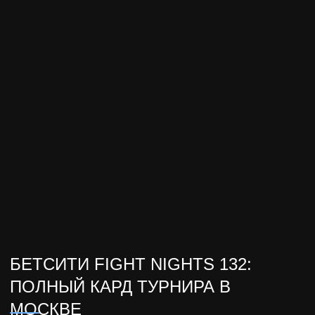
БЕТСИТИ FIGHT NIGHTS 132:
ПОЛНЫЙ КАРД ТУРНИРА В
МОСКВЕ
FIGHT NIGHTS
20 декабря в Москве, в Дворце Ирины Винер,
состоится турнир БЕТСИТИ Fight Nights 132.
Зрителей ожидает насыщенный кард из десяти
поединков, включающий выступления
действующих чемпионов, ярких проспектов и
опытных бойцов.
Главный бой вечера — чемпионский поединок
Дмитрий Бикрев vs Александр
Сарнавский