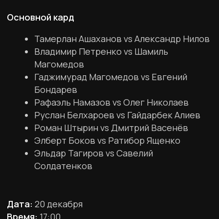
Больше эксклюзива
в нашем Telegram-канале!
Закулисье турниров, кадры с тренировок, инсайды
и редкие моменты. Подписывайтесь и оставайтесь
в центре событий!
Перейти
ПАРТНЕРЫ
Подробнее